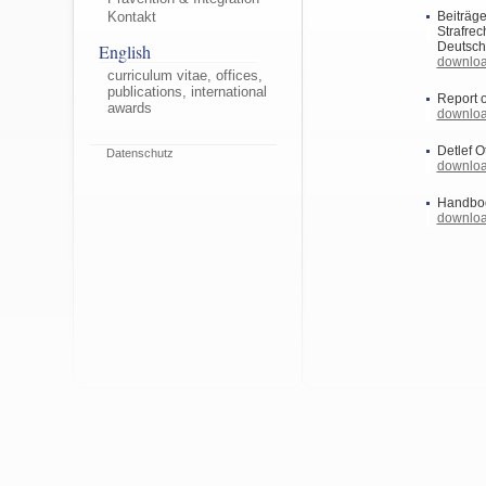
Beiträg
Kontakt
Strafre
Deutsch
English
downlo
curriculum vitae, offices,
publications, international
Report o
awards
downlo
Detlef 
Datenschutz
downlo
Handboo
downlo