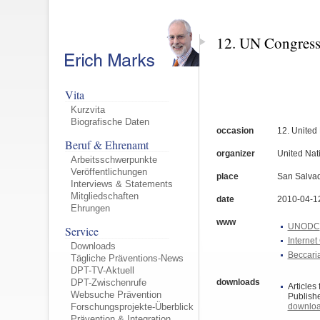
12. UN Congress
Vita
Kurzvita
Biografische Daten
occasion
12. United
Beruf & Ehrenamt
organizer
United Nat
Arbeitsschwerpunkte
Veröffentlichungen
place
San Salvad
Interviews & Statements
Mitgliedschaften
date
2010-04-1
Ehrungen
www
UNODC
Service
Interne
Downloads
Beccari
Tägliche Präventions-News
DPT-TV-Aktuell
downloads
DPT-Zwischenrufe
Articles
Websuche Prävention
Publishe
downlo
Forschungsprojekte-Überblick
Prävention & Integration