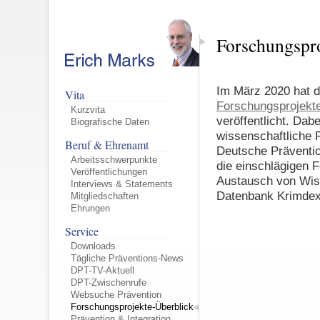
Forschungspro
Im März 2020 hat d
Vita
Forschungsprojekte
Kurzvita
veröffentlicht. Dab
Biografische Daten
wissenschaftliche P
Beruf & Ehrenamt
Deutsche Präventio
Arbeitsschwerpunkte
die einschlägigen 
Veröffentlichungen
Austausch von Wiss
Interviews & Statements
Datenbank Krimdex g
Mitgliedschaften
Ehrungen
Service
Downloads
Tägliche Präventions-News
DPT-TV-Aktuell
DPT-Zwischenrufe
Websuche Prävention
Forschungsprojekte-Überblick
Prävention & Integration