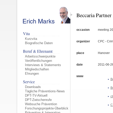
Beccaria Partner
occasion
meeting 20
Vita
Kurzvita
organizer
CPC - Crim
Biografische Daten
Beruf & Ehrenamt
place
Hanover
Arbeitsschwerpunkte
Veröffentlichungen
date
2011-06-2
Interviews & Statements
Mitgliedschaften
Ehrungen
www
B
Service
Downloads
B
Tägliche Präventions-News
DPT-TV-Aktuell
ct
DPT-Zwischenrufe
Websuche Prävention
C
Forschungsprojekte-Überblick
Prävention & Integration