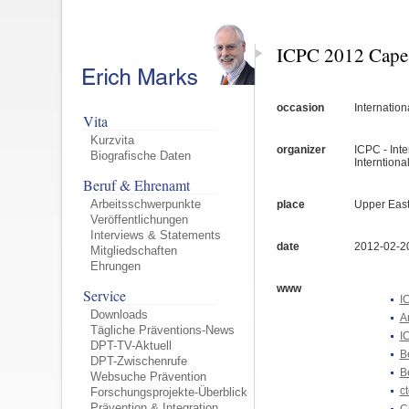
ICPC 2012 Cape
occasion
Internatio
Vita
Kurzvita
organizer
ICPC - Inte
Biografische Daten
Interntiona
Beruf & Ehrenamt
Arbeitsschwerpunkte
place
Upper East
Veröffentlichungen
Interviews & Statements
date
2012-02-2
Mitgliedschaften
Ehrungen
www
Service
I
Downloads
A
Tägliche Präventions-News
I
DPT-TV-Aktuell
B
DPT-Zwischenrufe
B
Websuche Prävention
ct
Forschungsprojekte-Überblick
Prävention & Integration
C