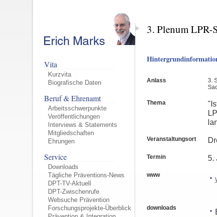
3. Plenum LPR-
Hintergrundinformatio
Vita
Kurzvita
Anlass
3. 
Biografische Daten
Sa
Beruf & Ehrenamt
Thema
"I
Arbeitsschwerpunkte
LP
Veröffentlichungen
la
Interviews & Statements
Mitgliedschaften
Veranstaltungsort
Dr
Ehrungen
Service
Termin
5.
Downloads
www
Tägliche Präventions-News
DPT-TV-Aktuell
DPT-Zwischenrufe
Websuche Prävention
downloads
Forschungsprojekte-Überblick
Prävention & Integration