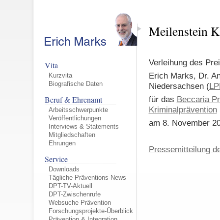
Meilenstein K
Verleihung des Prei
Vita
Erich Marks, Dr. A
Kurzvita
Biografische Daten
Niedersachsen (
LP
für das
Beccaria P
Beruf & Ehrenamt
Kriminalprävention
Arbeitsschwerpunkte
Veröffentlichungen
am 8. November 201
Interviews & Statements
Mitgliedschaften
Ehrungen
Pressemitteilung d
Service
Downloads
Tägliche Präventions-News
DPT-TV-Aktuell
DPT-Zwischenrufe
Websuche Prävention
Forschungsprojekte-Überblick
Prävention & Integration