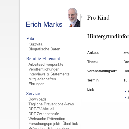
Pro Kind
Hintergrundinfo
Vita
Kurzvita
Biografische Daten
Anlass
zwe
Beruf & Ehrenamt
Thema
Das
Arbeitsschwerpunkte
Veröffentlichungen
Veranstaltungsort
Ha
Interviews & Statements
Mitgliedschaften
Termin
18.
Ehrungen
Link
Service
Downloads
Tägliche Präventions-News
DPT-TV-Aktuell
DPT-Zwischenrufe
Websuche Prävention
Forschungsprojekte-Überblick
Prävention & Integration