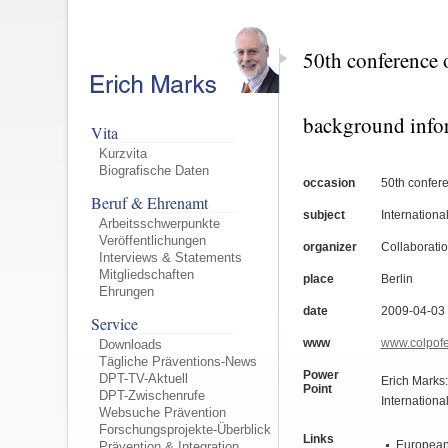
50th conference
background info
Vita
Kurzvita
Biografische Daten
occasion
50th confer
Beruf & Ehrenamt
subject
Internationa
Arbeitsschwerpunkte
Veröffentlichungen
organizer
Collaboratio
Interviews & Statements
Mitgliedschaften
place
Berlin
Ehrungen
date
2009-04-03
Service
www
www.colpofe
Downloads
Tägliche Präventions-News
Power
DPT-TV-Aktuell
Erich Marks:
Point
DPT-Zwischenrufe
Internationa
Websuche Prävention
Forschungsprojekte-Überblick
Links
European
Prävention & Integration