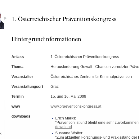
1. Österreichischer Präventionskongress
Hintergrundinformationen
Anlass
1. Österreichischer Präventionskongress
Thema
Herausforderung Gewalt - Chancen vernetzter Präve
Veranstalter
Österreichisches Zentrum für Kriminalprävention
Veranstaltungsort
Graz
Termin
15. und 16. Mai 2009
www
www.praeventionskongress.at
downloads
Erich Marks:
"Prävention ist und bleibt eine sehr zuvorkomme
download
Susanne Wolter:
k
"Zum aktuellen Forschungs- und Praxisstand de