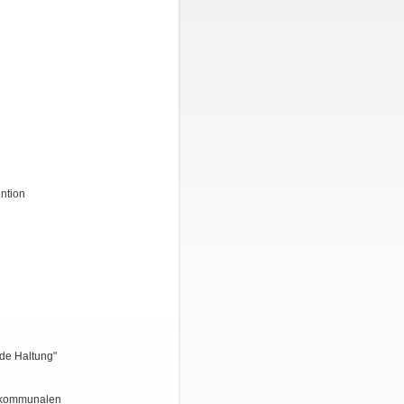
ntion
nde Haltung"
r kommunalen