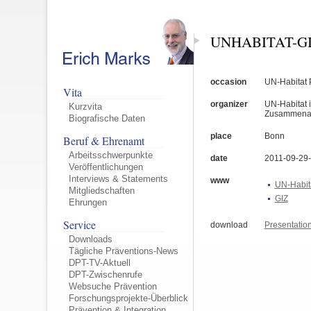
UNHABITAT-G
occasion
UN-Habitat P
Vita
organizer
UN-Habitat i
Kurzvita
Zusammenarb
Biografische Daten
place
Bonn
Beruf & Ehrenamt
Arbeitsschwerpunkte
date
2011-09-29
Veröffentlichungen
Interviews & Statements
www
UN-Habit
Mitgliedschaften
GIZ
Ehrungen
Service
download
Presentatio
Downloads
Tägliche Präventions-News
DPT-TV-Aktuell
DPT-Zwischenrufe
Websuche Prävention
Forschungsprojekte-Überblick
Prävention & Integration