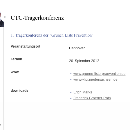
CTC-Trägerkonferenz
1. Trägerkonferenz der "Grünen Liste Prävention"
Veranstaltungsort
Hannover
Termin
20. Sptember 2012
www
www.gruene-liste-praevention.de
wwww.lpr.niedersachsen.de
downloads
Erich Marks
Frederick Groeger-Roth
k